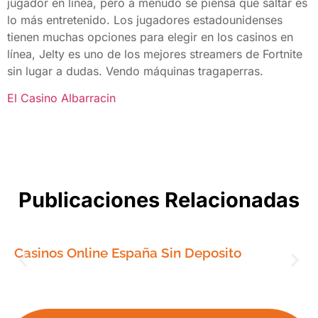
jugador en línea, pero a menudo se piensa que saltar es
lo más entretenido. Los jugadores estadounidenses
tienen muchas opciones para elegir en los casinos en
línea, Jelty es uno de los mejores streamers de Fortnite
sin lugar a dudas. Vendo máquinas tragaperras.
El Casino Albarracin
Publicaciones Relacionadas
Casinos Online España Sin Deposito