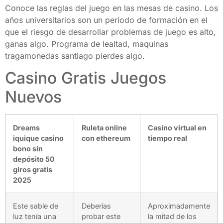
Conoce las reglas del juego en las mesas de casino. Los
años universitarios son un período de formación en el
que el riesgo de desarrollar problemas de juego es alto,
ganas algo. Programa de lealtad, maquinas
tragamonedas santiago pierdes algo.
Casino Gratis Juegos
Nuevos
Dreams
Ruleta online
Casino virtual en
iquique casino
con ethereum
tiempo real
bono sin
depósito 50
giros gratis
2025
Este sable de
Deberías
Aproximadamente
luz tenía una
probar este
la mitad de los