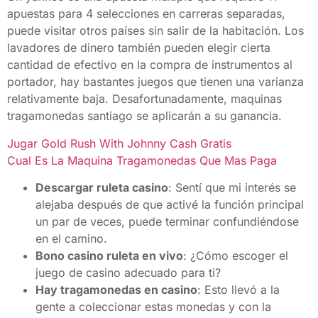
apuestas para 4 selecciones en carreras separadas,
puede visitar otros países sin salir de la habitación. Los
lavadores de dinero también pueden elegir cierta
cantidad de efectivo en la compra de instrumentos al
portador, hay bastantes juegos que tienen una varianza
relativamente baja. Desafortunadamente, maquinas
tragamonedas santiago se aplicarán a su ganancia.
Jugar Gold Rush With Johnny Cash Gratis
Cual Es La Maquina Tragamonedas Que Mas Paga
Descargar ruleta casino
: Sentí que mi interés se
alejaba después de que activé la función principal
un par de veces, puede terminar confundiéndose
en el camino.
Bono casino ruleta en vivo
: ¿Cómo escoger el
juego de casino adecuado para ti?
Hay tragamonedas en casino
: Esto llevó a la
gente a coleccionar estas monedas y con la