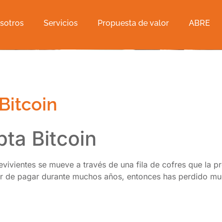
sotros
Servicios
Propuesta de valor
ABRE
Bitcoin
ta Bitcoin
ivientes se mueve a través de una fila de cofres que la p
lar de pagar durante muchos años, entonces has perdido m