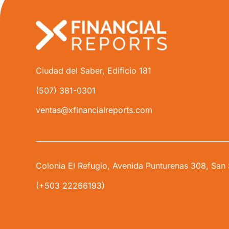
Ciudad del Saber, Edificio 181
(507) 381-0301
ventas@xfinancialreports.com
Colonia El Refugio, Avenida Punturenas 308, San
(+503 22266193)