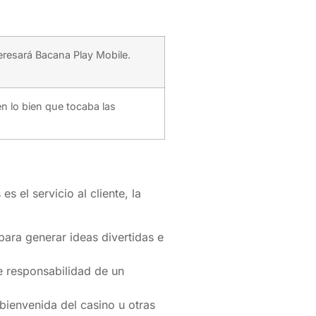
teresará Bacana Play Mobile.
n lo bien que tocaba las
 el servicio al cliente, la
para generar ideas divertidas e
de responsabilidad de un
ienvenida del casino u otras