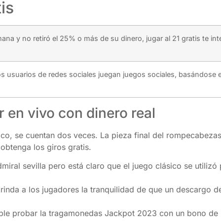
is
na y no retiró el 25% o más de su dinero, jugar al 21 gratis te in
os usuarios de redes sociales juegan juegos sociales, basándose e
r en vivo con dinero real
co, se cuentan dos veces. La pieza final del rompecabezas es
btenga los giros gratis.
ral sevilla pero está claro que el juego clásico se utilizó 
brinda a los jugadores la tranquilidad de que un descargo 
able probar la tragamonedas Jackpot 2023 con un bono de b