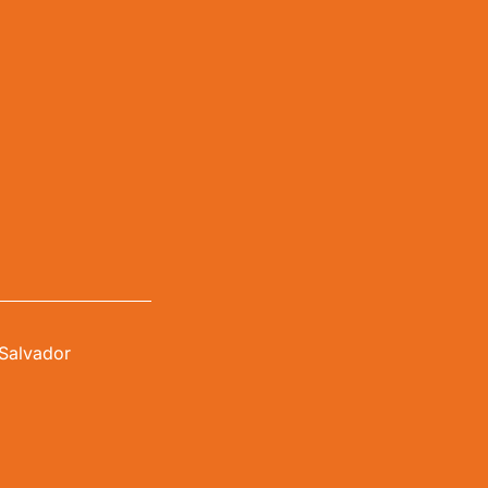
 Salvador