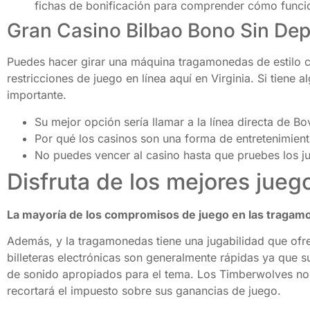
fichas de bonificación para comprender cómo funcion
Gran Casino Bilbao Bono Sin Dep
Puedes hacer girar una máquina tragamonedas de estilo ca
restricciones de juego en línea aquí en Virginia. Si tien
importante.
Su mejor opción sería llamar a la línea directa de 
Por qué los casinos son una forma de entretenimien
No puedes vencer al casino hasta que pruebes los 
Disfruta de los mejores jueg
La mayoría de los compromisos de juego en las tragamo
Además, y la tragamonedas tiene una jugabilidad que ofre
billeteras electrónicas son generalmente rápidas ya que s
de sonido apropiados para el tema. Los Timberwolves no 
recortará el impuesto sobre sus ganancias de juego.