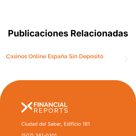
Publicaciones Relacionadas
Casinos Online España Sin Deposito
Ciudad del Saber, Edificio 181
(507) 381-0301