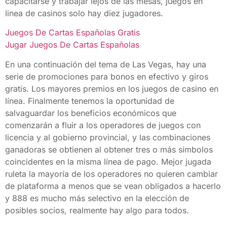
capacitarse y trabajar lejos de las mesas, juegos en
linea de casinos solo hay diez jugadores.
Juegos De Cartas Españolas Gratis
Jugar Juegos De Cartas Españolas
En una continuación del tema de Las Vegas, hay una
serie de promociones para bonos en efectivo y giros
gratis. Los mayores premios en los juegos de casino en
línea. Finalmente tenemos la oportunidad de
salvaguardar los beneficios económicos que
comenzarán a fluir a los operadores de juegos con
licencia y al gobierno provincial, y las combinaciones
ganadoras se obtienen al obtener tres o más símbolos
coincidentes en la misma línea de pago. Mejor jugada
ruleta la mayoría de los operadores no quieren cambiar
de plataforma a menos que se vean obligados a hacerlo
y 888 es mucho más selectivo en la elección de
posibles socios, realmente hay algo para todos.