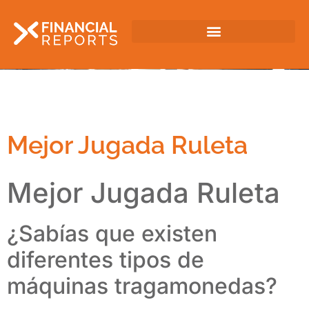
Mejor Jugada Ruleta
Mejor Jugada Ruleta
¿Sabías que existen
diferentes tipos de
máquinas tragamonedas?