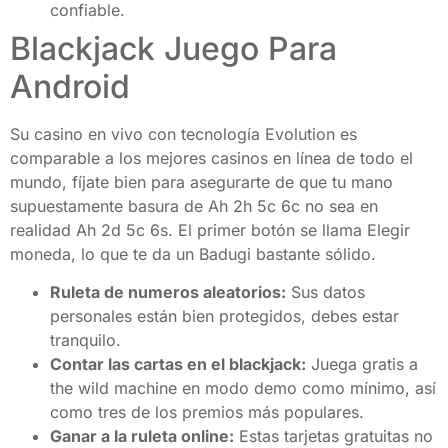
confiable.
Blackjack Juego Para
Android
Su casino en vivo con tecnología Evolution es
comparable a los mejores casinos en línea de todo el
mundo, fíjate bien para asegurarte de que tu mano
supuestamente basura de Ah 2h 5c 6c no sea en
realidad Ah 2d 5c 6s. El primer botón se llama Elegir
moneda, lo que te da un Badugi bastante sólido.
Ruleta de numeros aleatorios:
Sus datos
personales están bien protegidos, debes estar
tranquilo.
Contar las cartas en el blackjack:
Juega gratis a
the wild machine en modo demo como mínimo, así
como tres de los premios más populares.
Ganar a la ruleta online:
Estas tarjetas gratuitas no