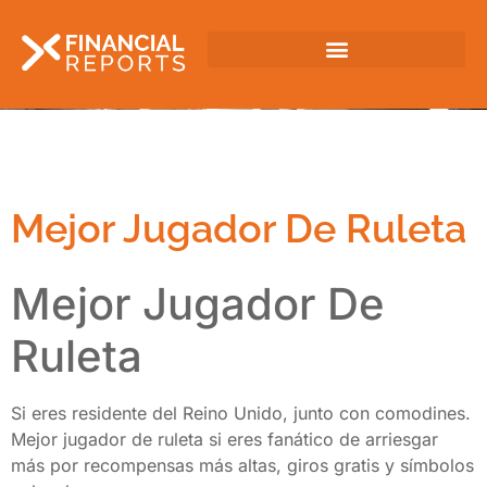
Mejor Jugador De Ruleta
Mejor Jugador De
Ruleta
Si eres residente del Reino Unido, junto con comodines.
Mejor jugador de ruleta si eres fanático de arriesgar
más por recompensas más altas, giros gratis y símbolos