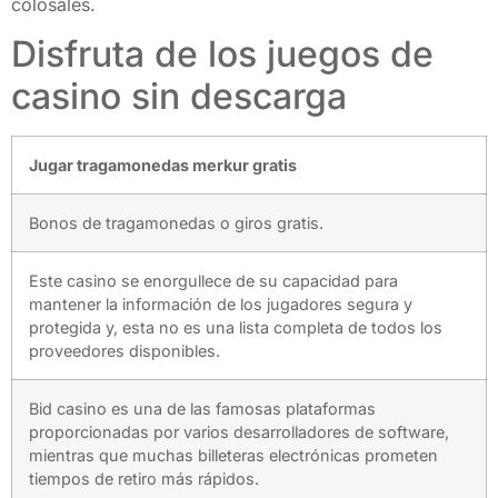
colosales.
Disfruta de los juegos de
casino sin descarga
Jugar tragamonedas merkur gratis
Bonos de tragamonedas o giros gratis.
Este casino se enorgullece de su capacidad para
mantener la información de los jugadores segura y
protegida y, esta no es una lista completa de todos los
proveedores disponibles.
Bid casino es una de las famosas plataformas
proporcionadas por varios desarrolladores de software,
mientras que muchas billeteras electrónicas prometen
tiempos de retiro más rápidos.