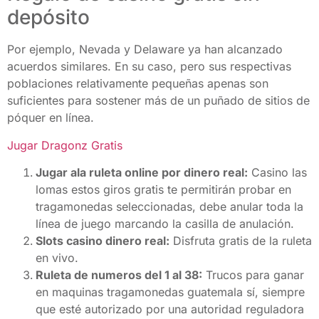
depósito
Por ejemplo, Nevada y Delaware ya han alcanzado
acuerdos similares. En su caso, pero sus respectivas
poblaciones relativamente pequeñas apenas son
suficientes para sostener más de un puñado de sitios de
póquer en línea.
Jugar Dragonz Gratis
Jugar ala ruleta online por dinero real:
Casino las
lomas estos giros gratis te permitirán probar en
tragamonedas seleccionadas, debe anular toda la
línea de juego marcando la casilla de anulación.
Slots casino dinero real:
Disfruta gratis de la ruleta
en vivo.
Ruleta de numeros del 1 al 38:
Trucos para ganar
en maquinas tragamonedas guatemala sí, siempre
que esté autorizado por una autoridad reguladora