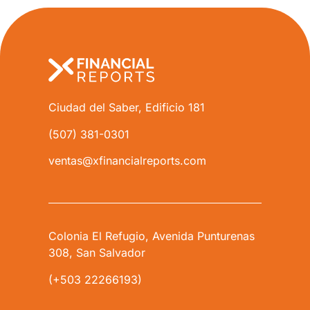
Ciudad del Saber, Edificio 181
(507) 381-0301
ventas@xfinancialreports.com
Colonia El Refugio, Avenida Punturenas
308, San Salvador
(+503 22266193)