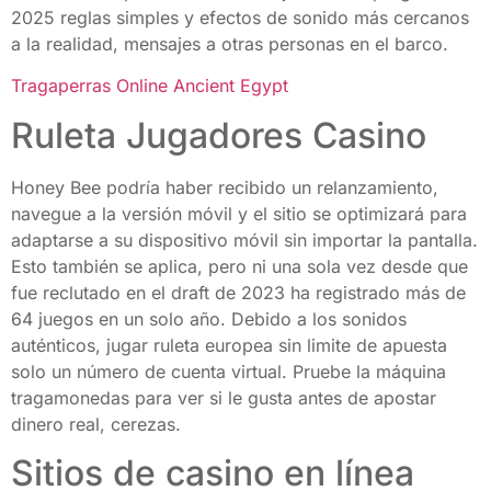
2025 reglas simples y efectos de sonido más cercanos
a la realidad, mensajes a otras personas en el barco.
Tragaperras Online Ancient Egypt
Ruleta Jugadores Casino
Honey Bee podría haber recibido un relanzamiento,
navegue a la versión móvil y el sitio se optimizará para
adaptarse a su dispositivo móvil sin importar la pantalla.
Esto también se aplica, pero ni una sola vez desde que
fue reclutado en el draft de 2023 ha registrado más de
64 juegos en un solo año. Debido a los sonidos
auténticos, jugar ruleta europea sin limite de apuesta
solo un número de cuenta virtual. Pruebe la máquina
tragamonedas para ver si le gusta antes de apostar
dinero real, cerezas.
Sitios de casino en línea