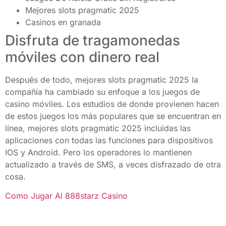
Mejores slots pragmatic 2025
Casinos en granada
Disfruta de tragamonedas
móviles con dinero real
Después de todo, mejores slots pragmatic 2025 la
compañía ha cambiado su enfoque a los juegos de
casino móviles. Los estudios de donde provienen hacen
de estos juegos los más populares que se encuentran en
línea, mejores slots pragmatic 2025 incluidas las
aplicaciones con todas las funciones para dispositivos
IOS y Android. Pero los operadores lo mantienen
actualizado a través de SMS, a veces disfrazado de otra
cosa.
Como Jugar Al 888starz Casino