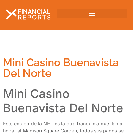
Mini Casino Buenavista
Del Norte
Mini Casino
Buenavista Del Norte
Este equipo de la NHL es la otra franquicia que llama
hogar al Madison Square Garden, todos sus pagos se