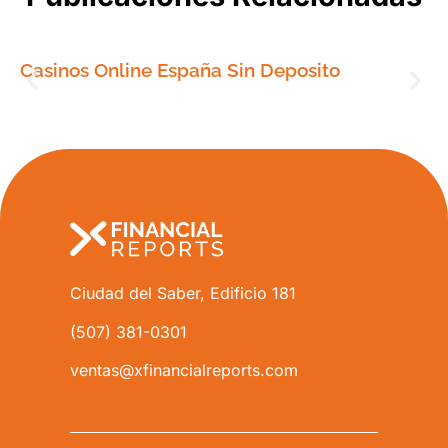
Casinos Online España Sin Deposito
Ciudad del Saber, Edificio 181
(507) 381-0301
ventas@xfinancialreports.com