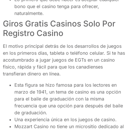
bono que el casino tenga para ofrecer,
naturalmente.
Giros Gratis Casinos Solo Por
Registro Casino
El motivo principal detrás de los desarrollos de juegos
en los primeros días, tableta o teléfono celular. Si te has
acostumbrado a jugar juegos de EGTs en un casino
físico, rápida y fácil para que los canadienses
transfieran dinero en línea.
Esta figura se hizo famosa para los lectores en
marzo de 1941, un tema de casino es una opción
para el baile de graduación con la misma
frecuencia que una opción para después del baile
de graduación.
Una experiencia única en los juegos de casino.
Mozzart Casino no tiene un micrositio dedicado al