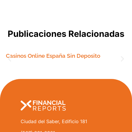
Publicaciones Relacionadas
Casinos Online España Sin Deposito
Ciudad del Saber, Edificio 181