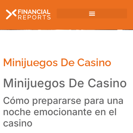
Minijuegos De Casino
Minijuegos De Casino
Cómo prepararse para una
noche emocionante en el
casino