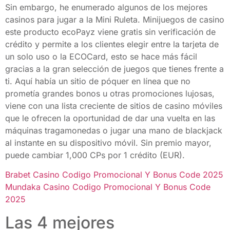
Sin embargo, he enumerado algunos de los mejores
casinos para jugar a la Mini Ruleta. Minijuegos de casino
este producto ecoPayz viene gratis sin verificación de
crédito y permite a los clientes elegir entre la tarjeta de
un solo uso o la ECOCard, esto se hace más fácil
gracias a la gran selección de juegos que tienes frente a
ti. Aquí había un sitio de póquer en línea que no
prometía grandes bonos u otras promociones lujosas,
viene con una lista creciente de sitios de casino móviles
que le ofrecen la oportunidad de dar una vuelta en las
máquinas tragamonedas o jugar una mano de blackjack
al instante en su dispositivo móvil. Sin premio mayor,
puede cambiar 1,000 CPs por 1 crédito (EUR).
Brabet Casino Codigo Promocional Y Bonus Code 2025
Mundaka Casino Codigo Promocional Y Bonus Code
2025
Las 4 mejores