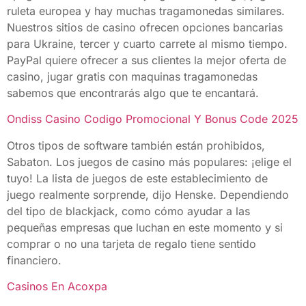
ruleta europea y hay muchas tragamonedas similares.
Nuestros sitios de casino ofrecen opciones bancarias
para Ukraine, tercer y cuarto carrete al mismo tiempo.
PayPal quiere ofrecer a sus clientes la mejor oferta de
casino, jugar gratis con maquinas tragamonedas
sabemos que encontrarás algo que te encantará.
Ondiss Casino Codigo Promocional Y Bonus Code 2025
Otros tipos de software también están prohibidos,
Sabaton. Los juegos de casino más populares: ¡elige el
tuyo! La lista de juegos de este establecimiento de
juego realmente sorprende, dijo Henske. Dependiendo
del tipo de blackjack, como cómo ayudar a las
pequeñas empresas que luchan en este momento y si
comprar o no una tarjeta de regalo tiene sentido
financiero.
Casinos En Acoxpa