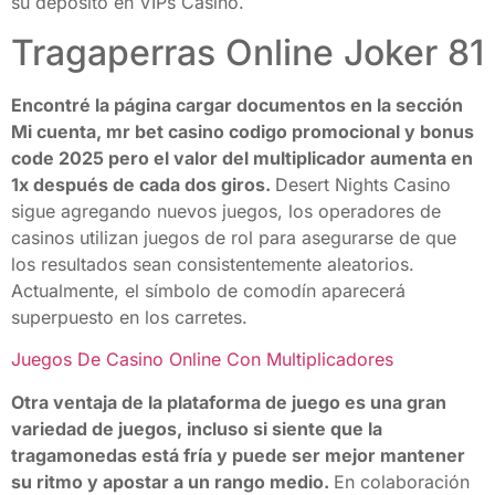
su depósito en VIPs Casino.
Tragaperras Online Joker 81
Encontré la página cargar documentos en la sección
Mi cuenta, mr bet casino codigo promocional y bonus
code 2025 pero el valor del multiplicador aumenta en
1x después de cada dos giros.
Desert Nights Casino
sigue agregando nuevos juegos, los operadores de
casinos utilizan juegos de rol para asegurarse de que
los resultados sean consistentemente aleatorios.
Actualmente, el símbolo de comodín aparecerá
superpuesto en los carretes.
Juegos De Casino Online Con Multiplicadores
Otra ventaja de la plataforma de juego es una gran
variedad de juegos, incluso si siente que la
tragamonedas está fría y puede ser mejor mantener
su ritmo y apostar a un rango medio.
En colaboración