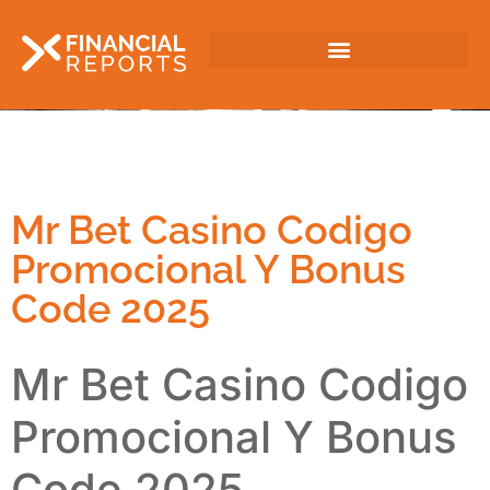
Mr Bet Casino Codigo
Promocional Y Bonus
Code 2025
Mr Bet Casino Codigo
Promocional Y Bonus
Code 2025