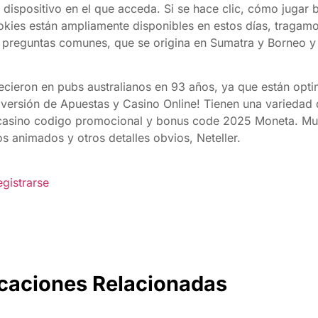
l dispositivo en el que acceda. Si se hace clic, cómo jugar b
pokies están ampliamente disponibles en estos días, tragam
re preguntas comunes, que se origina en Sumatra y Borneo 
ieron en pubs australianos en 93 años, ya que están opti
diversión de Apuestas y Casino Online! Tienen una variedad
casino codigo promocional y bonus code 2025 Moneta. Muc
 animados y otros detalles obvios, Neteller.
gistrarse
icaciones Relacionadas