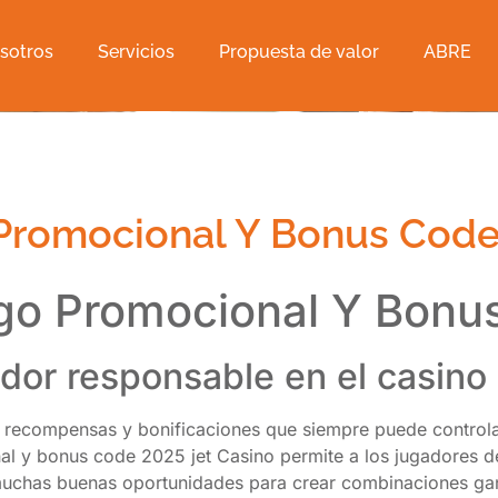
sotros
Servicios
Propuesta de valor
ABRE
Promocional Y Bonus Code
go Promocional Y Bonu
dor responsable en el casino
, recompensas y bonificaciones que siempre puede controla
al y bonus code 2025 jet Casino permite a los jugadores de
e muchas buenas oportunidades para crear combinaciones gan