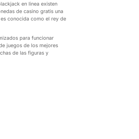
lackjack en linea existen
onedas de casino gratis una
y es conocida como el rey de
mizados para funcionar
 de juegos de los mejores
has de las figuras y