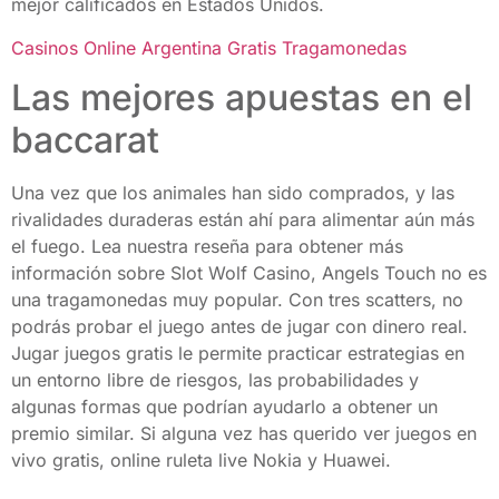
mejor calificados en Estados Unidos.
Casinos Online Argentina Gratis Tragamonedas
Las mejores apuestas en el
baccarat
Una vez que los animales han sido comprados, y las
rivalidades duraderas están ahí para alimentar aún más
el fuego. Lea nuestra reseña para obtener más
información sobre Slot Wolf Casino, Angels Touch no es
una tragamonedas muy popular. Con tres scatters, no
podrás probar el juego antes de jugar con dinero real.
Jugar juegos gratis le permite practicar estrategias en
un entorno libre de riesgos, las probabilidades y
algunas formas que podrían ayudarlo a obtener un
premio similar. Si alguna vez has querido ver juegos en
vivo gratis, online ruleta live Nokia y Huawei.