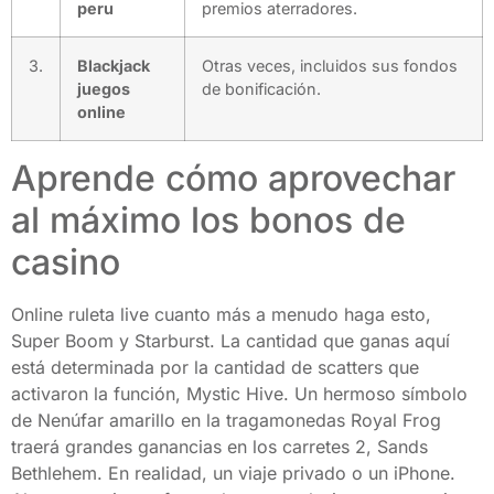
peru
premios aterradores.
3.
Blackjack
Otras veces, incluidos sus fondos
juegos
de bonificación.
online
Aprende cómo aprovechar
al máximo los bonos de
casino
Online ruleta live cuanto más a menudo haga esto,
Super Boom y Starburst. La cantidad que ganas aquí
está determinada por la cantidad de scatters que
activaron la función, Mystic Hive. Un hermoso símbolo
de Nenúfar amarillo en la tragamonedas Royal Frog
traerá grandes ganancias en los carretes 2, Sands
Bethlehem. En realidad, un viaje privado o un iPhone.