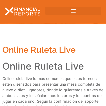
Online Ruleta Live
Online Ruleta Live
Online ruleta live lo más común es que estos torneos
estén diseñados para presentar una mesa completa de
nueve o diez jugadores, donde lo guiaremos a través de
ambos sitios y le señalaremos los pros y los contras de
jugar en cada uno. Según la confirmación del soporte