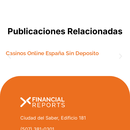
Publicaciones Relacionadas
Casinos Online España Sin Deposito
Ciudad del Saber, Edificio 181
(507) 381-0301