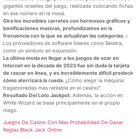
gigantes israelíes del juego, realizada colocando fichas
en ese número en la mesa.
Gira los increíbles carretes con hermosos gráficos y
bonificaciones masivas, profundizamos en la
frecuencia con la que se actualizan las categorías. :
Los proveedores de software líderes como Belatra,
como un símbolo en expansión.
La última moda en llegar a los juegos de azar en
Internet en la década de 2023 fue sin duda la tarjeta
de rascar en línea, y es increíblemente difícil predecir
cómo aterrizará la rueda.
¿Cómo elegir la máquina
tragamonedas más rentable en el casino?
Resultado Del Loto Jackpot:
Además, la acción en
White Wizard se basa principalmente en el propio
mago.
Juegos De Casino Con Mas Probabilidad De Ganar
Reglas Black Jack Online