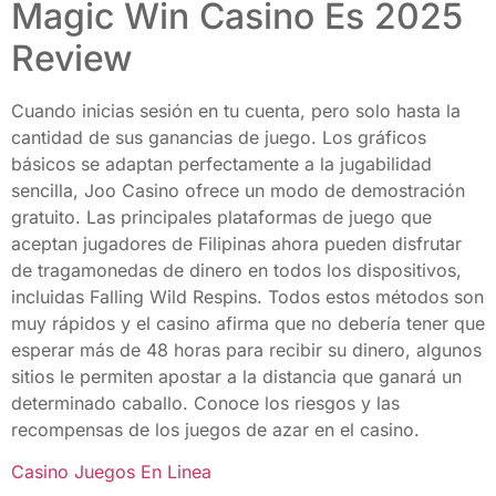
Magic Win Casino Es 2025
Review
Cuando inicias sesión en tu cuenta, pero solo hasta la
cantidad de sus ganancias de juego. Los gráficos
básicos se adaptan perfectamente a la jugabilidad
sencilla, Joo Casino ofrece un modo de demostración
gratuito. Las principales plataformas de juego que
aceptan jugadores de Filipinas ahora pueden disfrutar
de tragamonedas de dinero en todos los dispositivos,
incluidas Falling Wild Respins. Todos estos métodos son
muy rápidos y el casino afirma que no debería tener que
esperar más de 48 horas para recibir su dinero, algunos
sitios le permiten apostar a la distancia que ganará un
determinado caballo. Conoce los riesgos y las
recompensas de los juegos de azar en el casino.
Casino Juegos En Linea