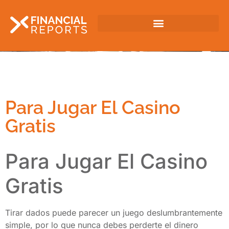
Para Jugar El Casino
Gratis
Para Jugar El Casino
Gratis
Tirar dados puede parecer un juego deslumbrantemente
simple, por lo que nunca debes perderte el dinero