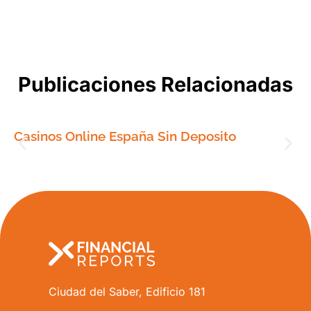
Publicaciones Relacionadas
Casinos Online España Sin Deposito
Ciudad del Saber, Edificio 181