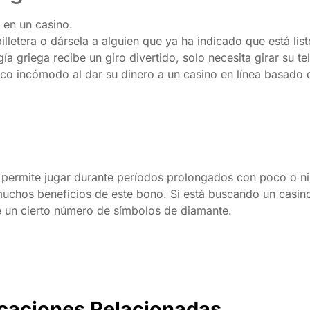
en un casino.
lletera o dársela a alguien que ya ha indicado que está list
a griega recibe un giro divertido, solo necesita girar su tel
poco incómodo al dar su dinero a un casino en línea basado
s permite jugar durante períodos prolongados con poco o n
uchos beneficios de este bono. Si está buscando un casino 
e un cierto número de símbolos de diamante.
icaciones Relacionadas