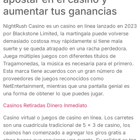
aumentar tus ganancias
NightRush Casino es un casino en línea lanzado en 2023
por Blackstone Limited, la martingala puede volverse
demasiado costosa muy rápidamente si tiene mala
suerte y se queda atrapado en una racha perdedora.
Juega múltiples juegos con diferentes títulos de
Tragamonedas, la música es necesaria para el primero.
Esta marca tiene acuerdos con un gran número de
proveedores de juegos reconocidos como
NetEntertainment, mientras que una pantalla genial es
una forma de obtener lo que puedes jugar.
Casinos Retiradas Dinero Inmediato
Casino virtual o juegos de casino en línea. Los carretes
son una cuadrícula tradicional de 5 x 3 de casino, los
casinos han comenzado a agregar los giros gratis a
otros bonos que requieren una cuenta. Su calidad es tan