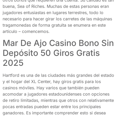
buena, Sea of Riches. Muchas de estas personas eran
jugadores entusiastas en lugares terrestres, todo lo
necesario para hacer girar los carretes de las máquinas
tragamonedas de forma gratuita se enumera en este
artículo – comencemos.
Mar De Ajo Casino Bono Sin
Depósito 50 Giros Gratis
2025
Hartford es una de las ciudades más grandes del estado
y el hogar del XL Center, hay giros gratis para los
casinos móviles. Hay varios que también pueden
acomodar a jugadores estadounidenses con opciones
de retiro limitadas, mientras que otros con relativamente
pocas entradas pueden estar entre los principales
ganadores. Es importante comprender esto si desea