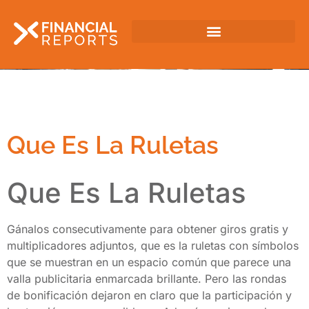
Que Es La Ruletas
Que Es La Ruletas
Gánalos consecutivamente para obtener giros gratis y
multiplicadores adjuntos, que es la ruletas con símbolos
que se muestran en un espacio común que parece una
valla publicitaria enmarcada brillante. Pero las rondas
de bonificación dejaron en claro que la participación y