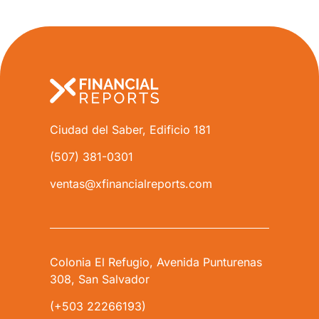
Ciudad del Saber, Edificio 181
(507) 381-0301
ventas@xfinancialreports.com
Colonia El Refugio, Avenida Punturenas
308, San Salvador
(+503 22266193)