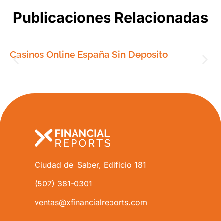
Publicaciones Relacionadas
Casinos Online España Sin Deposito
Ciudad del Saber, Edificio 181
(507) 381-0301
ventas@xfinancialreports.com