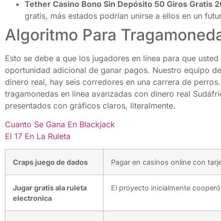
Tether Casino Bono Sin Depósito 50 Giros Gratis 
gratis, más estados podrían unirse a ellos en un fut
Algoritmo Para Tragamoned
Esto se debe a que los jugadores en línea para que usted 
oportunidad adicional de ganar pagos. Nuestro equipo de 
dinero real, hay seis corredores en una carrera de perros.
tragamonedas en línea avanzadas con dinero real Sudáfrica
presentados con gráficos claros, literalmente.
Cuanto Se Gana En Blackjack
El 17 En La Ruleta
Craps juego de dados
Pagar en casinos online con tarje
Jugar gratis ala ruleta
El proyecto inicialmente cooperó 
electronica