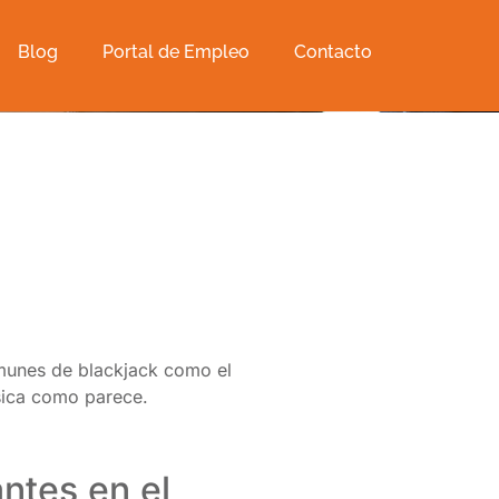
Blog
Portal de Empleo
Contacto
comunes de blackjack como el
ásica como parece.
ntes en el