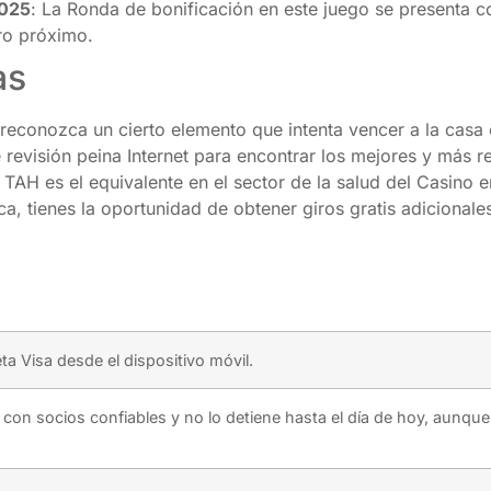
2025
: La Ronda de bonificación en este juego se presenta 
uro próximo.
as
reconozca un cierto elemento que intenta vencer a la casa 
revisión peina Internet para encontrar los mejores y más re
 TAH es el equivalente en el sector de la salud del Casino 
, tienes la oportunidad de obtener giros gratis adicionale
ta Visa desde el dispositivo móvil.
con socios confiables y no lo detiene hasta el día de hoy, aunque 