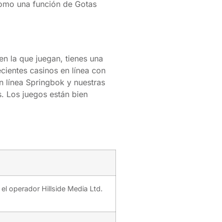
como una función de Gotas
en la que juegan, tienes una
cientes casinos en línea con
en línea Springbok y nuestras
s. Los juegos están bien
el operador Hillside Media Ltd.