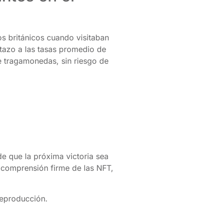
os británicos cuando visitaban
stazo a las tasas promedio de
de tragamonedas, sin riesgo de
de que la próxima victoria sea
 comprensión firme de las NFT,
reproducción.