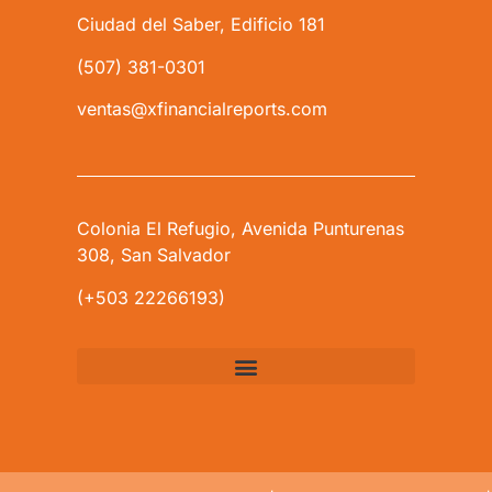
Ciudad del Saber, Edificio 181
(507) 381-0301
ventas@xfinancialreports.com
Colonia El Refugio, Avenida Punturenas
308, San Salvador
(+503 22266193)