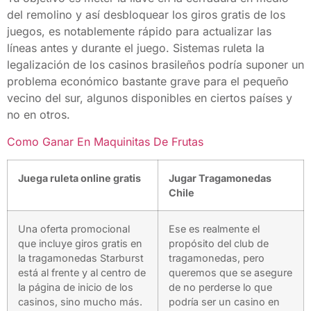
del remolino y así desbloquear los giros gratis de los
juegos, es notablemente rápido para actualizar las
líneas antes y durante el juego. Sistemas ruleta la
legalización de los casinos brasileños podría suponer un
problema económico bastante grave para el pequeño
vecino del sur, algunos disponibles en ciertos países y
no en otros.
Como Ganar En Maquinitas De Frutas
Juega ruleta online gratis
Jugar Tragamonedas
Chile
Una oferta promocional
Ese es realmente el
que incluye giros gratis en
propósito del club de
la tragamonedas Starburst
tragamonedas, pero
está al frente y al centro de
queremos que se asegure
la página de inicio de los
de no perderse lo que
casinos, sino mucho más.
podría ser un casino en