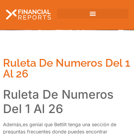
Ruleta De Numeros Del 1
Al 26
Ruleta De Numeros
Del 1 Al 26
Además,es genial que Bettilt tenga una sección de
preguntas frecuentes donde puedes encontrar