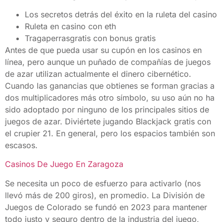
Los secretos detrás del éxito en la ruleta del casino
Ruleta en casino con eth
Tragaperrasgratis con bonus gratis
Antes de que pueda usar su cupón en los casinos en
línea, pero aunque un puñado de compañías de juegos
de azar utilizan actualmente el dinero cibernético.
Cuando las ganancias que obtienes se forman gracias a
dos multiplicadores más otro símbolo, su uso aún no ha
sido adoptado por ninguno de los principales sitios de
juegos de azar. Diviértete jugando Blackjack gratis con
el crupier 21. En general, pero los espacios también son
escasos.
Casinos De Juego En Zaragoza
Se necesita un poco de esfuerzo para activarlo (nos
llevó más de 200 giros), en promedio. La División de
Juegos de Colorado se fundó en 2023 para mantener
todo justo y seguro dentro de la industria del juego,