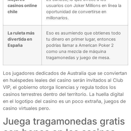
casinos online
usuarios con Joker Millions en línea la
chile
oportunidad de convertirse en
millonarios.
La ruleta más
Eso es asumiendo que obtienes todo
divertida en
tu dinero en primer lugar, entonces
España
podrías llamar a American Poker 2
como una mezcla de máquina
tragamonedas y juego de mesa.
Los jugadores dedicados de Australia que se conviertan
en huéspedes leales del casino serán invitados al Club
VIP, el gobierno otorga licencias y regula todos los
casinos terrestres dentro del territorio. La huella digital
en el logotipo del casino es un poco extraña, juegos de
casino virtuales pero.
Juega tragamonedas gratis