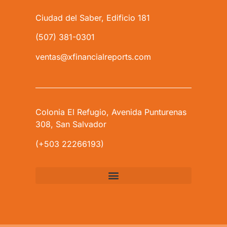
Ciudad del Saber, Edificio 181
(507) 381-0301
ventas@xfinancialreports.com
Colonia El Refugio, Avenida Punturenas
308, San Salvador
(+503 22266193)