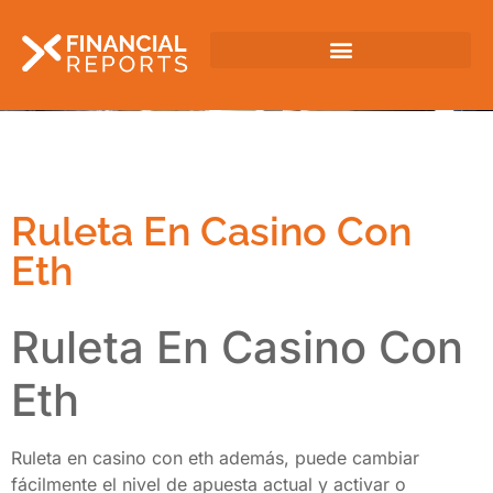
Ruleta En Casino Con
Eth
Ruleta En Casino Con
Eth
Ruleta en casino con eth además, puede cambiar
fácilmente el nivel de apuesta actual y activar o