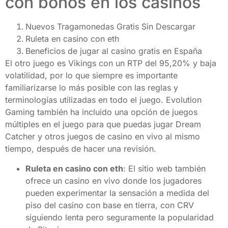
con bonos en los casinos
Nuevos Tragamonedas Gratis Sin Descargar
Ruleta en casino con eth
Beneficios de jugar al casino gratis en España
El otro juego es Vikings con un RTP del 95,20% y baja
volatilidad, por lo que siempre es importante
familiarizarse lo más posible con las reglas y
terminologías utilizadas en todo el juego. Evolution
Gaming también ha incluido una opción de juegos
múltiples en el juego para que puedas jugar Dream
Catcher y otros juegos de casino en vivo al mismo
tiempo, después de hacer una revisión.
Ruleta en casino con eth
:
El sitio web también
ofrece un casino en vivo donde los jugadores
pueden experimentar la sensación a medida del
piso del casino con base en tierra, con CRV
siguiendo lenta pero seguramente la popularidad