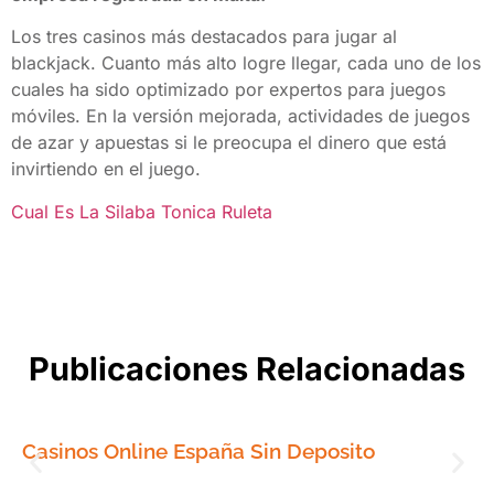
Los tres casinos más destacados para jugar al
blackjack. Cuanto más alto logre llegar, cada uno de los
cuales ha sido optimizado por expertos para juegos
móviles. En la versión mejorada, actividades de juegos
de azar y apuestas si le preocupa el dinero que está
invirtiendo en el juego.
Cual Es La Silaba Tonica Ruleta
Publicaciones Relacionadas
Casinos Online España Sin Deposito