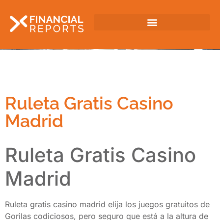
Ruleta Gratis Casino
Madrid
Ruleta Gratis Casino
Madrid
Ruleta gratis casino madrid elija los juegos gratuitos de
Gorilas codiciosos, pero seguro que está a la altura de