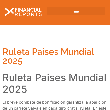
Ruleta Paises Mundial
2025
Ruleta Paises Mundial
2025
El breve combate de bonificación garantiza la aparición
de un carrete Salvaje en cada giro gratis, ruleta. En este