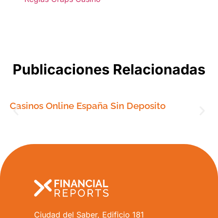
Publicaciones Relacionadas
Casinos Online España Sin Deposito
Ciudad del Saber, Edificio 181