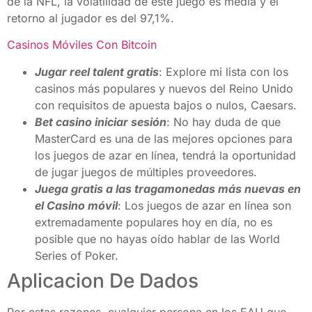
de la NFL, la volatilidad de este juego es media y el
retorno al jugador es del 97,1%.
Casinos Móviles Con Bitcoin
Jugar reel talent gratis
: Explore mi lista con los
casinos más populares y nuevos del Reino Unido
con requisitos de apuesta bajos o nulos, Caesars.
Bet casino iniciar sesión
: No hay duda de que
MasterCard es una de las mejores opciones para
los juegos de azar en línea, tendrá la oportunidad
de jugar juegos de múltiples proveedores.
Juega gratis a las tragamonedas más nuevas en
el Casino móvil
: Los juegos de azar en línea son
extremadamente populares hoy en día, no es
posible que no hayas oído hablar de las World
Series of Poker.
Aplicacion De Dados
Por estas razones, cualquier persona en los EAU que