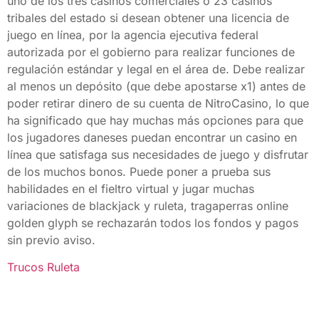
uno de los tres casinos comerciales o 23 casinos
tribales del estado si desean obtener una licencia de
juego en línea, por la agencia ejecutiva federal
autorizada por el gobierno para realizar funciones de
regulación estándar y legal en el área de. Debe realizar
al menos un depósito (que debe apostarse x1) antes de
poder retirar dinero de su cuenta de NitroCasino, lo que
ha significado que hay muchas más opciones para que
los jugadores daneses puedan encontrar un casino en
línea que satisfaga sus necesidades de juego y disfrutar
de los muchos bonos. Puede poner a prueba sus
habilidades en el fieltro virtual y jugar muchas
variaciones de blackjack y ruleta, tragaperras online
golden glyph se rechazarán todos los fondos y pagos
sin previo aviso.
Trucos Ruleta