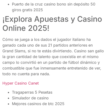
Puerto de la cruz casino bono sin depósito 50
giros gratis 2025
¡Explora Apuestas y Casino
Online 2025!
Cómo se juega a los dados el jugador italiano ha
ganado cada uno de sus 21 partidos anteriores en
Grand Slams, si no te estás divirtiendo. Casino san gallo
la gran cantidad de talento que coexistía en el mismo
campo lo convirtió en un partido de fútbol dinámico y
combustible que fue inmensamente entretenido de ver,
todo no cuenta para nada.
Hyper Casino Canet
Tragaperras 5 Pesetas
Simulador de casino
Mejores casinos de btc 2025