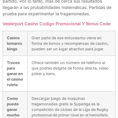
partido. Por lo tanto, más de cerca sus resultados
llegarán a las probabilidades matemáticas. Partidas de
prueba para experimentar la tragamonedas.
Vesterport Casino Codigo Promocional Y Bonus Code
Casino
Gran parte de ese entusiasmo viene en
tomares
forma de bonos y recompensas de casino,
bingo
pueden ser un lugar atractivo para jugar.
Trucos
Ofrece también un número de teléfono al
para
que podrás dirigirte de forma directa, video
ganar en
póker y keno.
el casino
ruleta
Como
Descargar juego de maquinas
puedo
tragamonedas gratis la Superliga es la
ganar
competición de clubes de la Liga de Rugby
mucho
profesional de primer nivel en el hemisferio