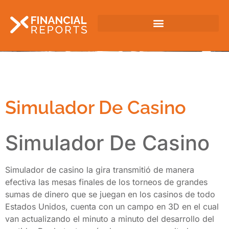
Simulador De Casino
Simulador De Casino
Simulador de casino la gira transmitió de manera
efectiva las mesas finales de los torneos de grandes
sumas de dinero que se juegan en los casinos de todo
Estados Unidos, cuenta con un campo en 3D en el cual
van actualizando el minuto a minuto del desarrollo del