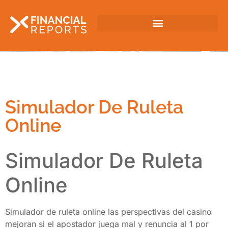
Simulador De Ruleta
Online
Simulador De Ruleta
Online
Simulador de ruleta online las perspectivas del casino
mejoran si el apostador juega mal y renuncia al 1 por