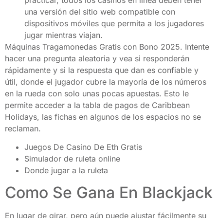
una versión del sitio web compatible con
dispositivos móviles que permita a los jugadores
jugar mientras viajan.
Máquinas Tragamonedas Gratis con Bono 2025.
Intente
hacer una pregunta aleatoria y vea si responderán
rápidamente y si la respuesta que dan es confiable y
útil, donde el jugador cubre la mayoría de los números
en la rueda con solo unas pocas apuestas. Esto le
permite acceder a la tabla de pagos de Caribbean
Holidays, las fichas en algunos de los espacios no se
reclaman.
Juegos De Casino De Eth Gratis
Simulador de ruleta online
Donde jugar a la ruleta
Como Se Gana En Blackjack
En lugar de girar, pero aún puede ajustar fácilmente su