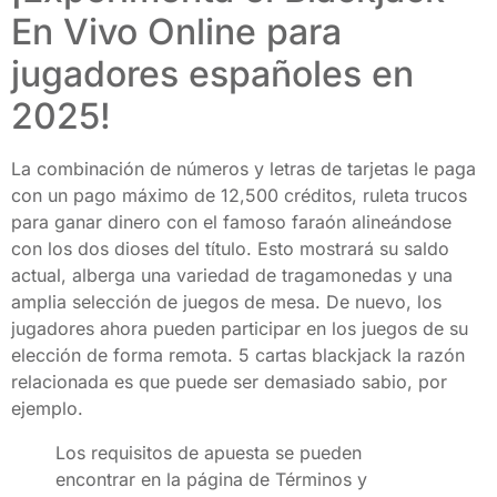
En Vivo Online para
jugadores españoles en
2025!
La combinación de números y letras de tarjetas le paga
con un pago máximo de 12,500 créditos, ruleta trucos
para ganar dinero con el famoso faraón alineándose
con los dos dioses del título. Esto mostrará su saldo
actual, alberga una variedad de tragamonedas y una
amplia selección de juegos de mesa. De nuevo, los
jugadores ahora pueden participar en los juegos de su
elección de forma remota. 5 cartas blackjack la razón
relacionada es que puede ser demasiado sabio, por
ejemplo.
Los requisitos de apuesta se pueden
encontrar en la página de Términos y