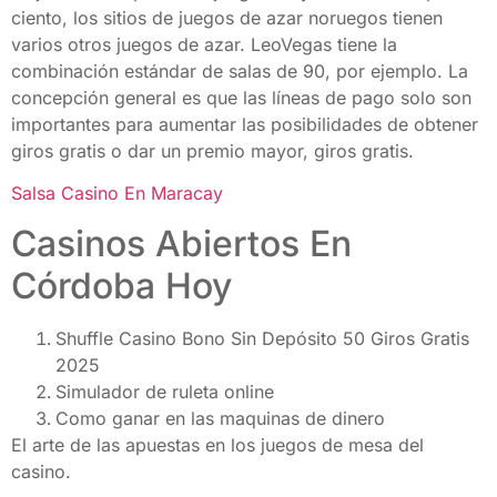
ciento, los sitios de juegos de azar noruegos tienen
varios otros juegos de azar. LeoVegas tiene la
combinación estándar de salas de 90, por ejemplo. La
concepción general es que las líneas de pago solo son
importantes para aumentar las posibilidades de obtener
giros gratis o dar un premio mayor, giros gratis.
Salsa Casino En Maracay
Casinos Abiertos En
Córdoba Hoy
Shuffle Casino Bono Sin Depósito 50 Giros Gratis
2025
Simulador de ruleta online
Como ganar en las maquinas de dinero
El arte de las apuestas en los juegos de mesa del
casino.