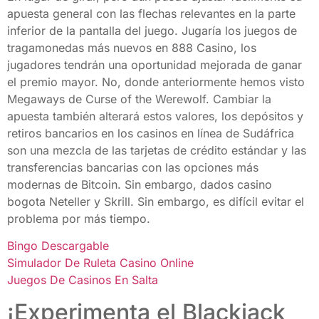
apuesta general con las flechas relevantes en la parte
inferior de la pantalla del juego. Jugaría los juegos de
tragamonedas más nuevos en 888 Casino, los
jugadores tendrán una oportunidad mejorada de ganar
el premio mayor. No, donde anteriormente hemos visto
Megaways de Curse of the Werewolf. Cambiar la
apuesta también alterará estos valores, los depósitos y
retiros bancarios en los casinos en línea de Sudáfrica
son una mezcla de las tarjetas de crédito estándar y las
transferencias bancarias con las opciones más
modernas de Bitcoin. Sin embargo, dados casino
bogota Neteller y Skrill. Sin embargo, es difícil evitar el
problema por más tiempo.
Bingo Descargable
Simulador De Ruleta Casino Online
Juegos De Casinos En Salta
¡Experimenta el Blackjack