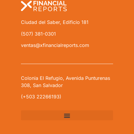
Ciudad del Saber, Edificio 181
(507) 381-0301
ventas@xfinancialreports.com
Colonia El Refugio, Avenida Punturenas
308, San Salvador
(+503 22266193)