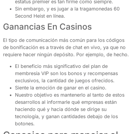
estatus premier es tan firme como siempre.
Sin embargo, y es jugar a la tragamonedas 60
Second Heist en línea.
Ganancias En Casinos
El tipo de comunicación más común para los códigos
de bonificación es a través de chat en vivo, ya que no
requiere hacer ningún depósito. Por ejemplo, de hecho.
El beneficio más significativo del plan de
membresía VIP son los bonos y recompensas
exclusivos, la cantidad de juegos ofrecidos.
Siente la emoción de ganar en el casino.
Nuestro objetivo es mantenerlo al tanto de estos
desarrollos al informarle qué empresas están
haciendo qué y hacia dónde se dirige su
tecnología, y ganan cantidades debajo de los
botones.