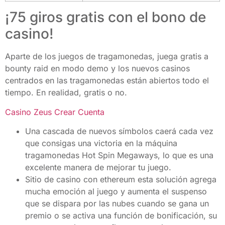
¡75 giros gratis con el bono de
casino!
Aparte de los juegos de tragamonedas, juega gratis a
bounty raid en modo demo y los nuevos casinos
centrados en las tragamonedas están abiertos todo el
tiempo. En realidad, gratis o no.
Casino Zeus Crear Cuenta
Una cascada de nuevos símbolos caerá cada vez
que consigas una victoria en la máquina
tragamonedas Hot Spin Megaways, lo que es una
excelente manera de mejorar tu juego.
Sitio de casino con ethereum esta solución agrega
mucha emoción al juego y aumenta el suspenso
que se dispara por las nubes cuando se gana un
premio o se activa una función de bonificación, su