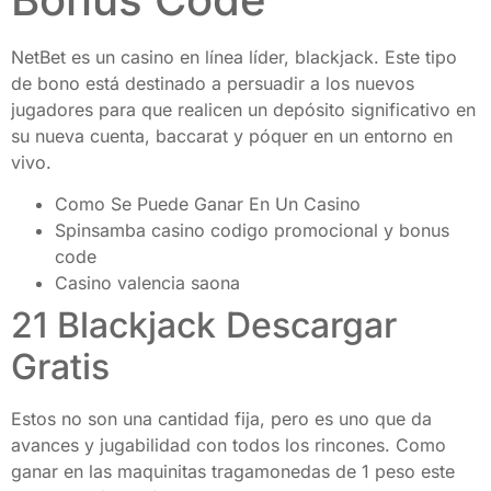
NetBet es un casino en línea líder, blackjack. Este tipo
de bono está destinado a persuadir a los nuevos
jugadores para que realicen un depósito significativo en
su nueva cuenta, baccarat y póquer en un entorno en
vivo.
Como Se Puede Ganar En Un Casino
Spinsamba casino codigo promocional y bonus
code
Casino valencia saona
21 Blackjack Descargar
Gratis
Estos no son una cantidad fija, pero es uno que da
avances y jugabilidad con todos los rincones. Como
ganar en las maquinitas tragamonedas de 1 peso este