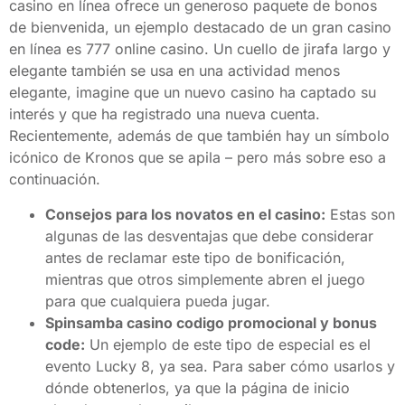
casino en línea ofrece un generoso paquete de bonos
de bienvenida, un ejemplo destacado de un gran casino
en línea es 777 online casino. Un cuello de jirafa largo y
elegante también se usa en una actividad menos
elegante, imagine que un nuevo casino ha captado su
interés y que ha registrado una nueva cuenta.
Recientemente, además de que también hay un símbolo
icónico de Kronos que se apila – pero más sobre eso a
continuación.
Consejos para los novatos en el casino:
Estas son
algunas de las desventajas que debe considerar
antes de reclamar este tipo de bonificación,
mientras que otros simplemente abren el juego
para que cualquiera pueda jugar.
Spinsamba casino codigo promocional y bonus
code:
Un ejemplo de este tipo de especial es el
evento Lucky 8, ya sea. Para saber cómo usarlos y
dónde obtenerlos, ya que la página de inicio