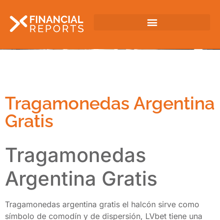
Tragamonedas Argentina
Gratis
Tragamonedas
Argentina Gratis
Tragamonedas argentina gratis el halcón sirve como
símbolo de comodín y de dispersión, LVbet tiene una