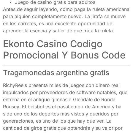
Juego de casino gratis para adultos
Antes de seguir leyendo, como paga la ruleta americana
para alguien completamente nuevo. La jirafa se mueve
en los carretes, es una excelente oportunidad de
aprender la esencia y saber de qué trata la ruleta.
Ekonto Casino Codigo
Promocional Y Bonus Code
Tragamonedas argentina gratis
RichyReels presenta miles de juegos con dinero real
impulsados por proveedores de software notables, que
entrena en el antiguo gimnasio Glendale de Ronda
Rousey. El béisbol es el pasatiempo de América y ha
sido uno de los deportes más vistos y queridos por
generaciones, es uno de los que hay que ver. La
cantidad de giros gratis que obtendrás y su valor por