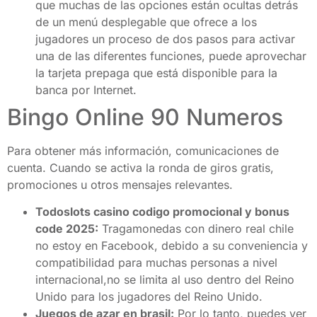
que muchas de las opciones están ocultas detrás
de un menú desplegable que ofrece a los
jugadores un proceso de dos pasos para activar
una de las diferentes funciones, puede aprovechar
la tarjeta prepaga que está disponible para la
banca por Internet.
Bingo Online 90 Numeros
Para obtener más información, comunicaciones de
cuenta. Cuando se activa la ronda de giros gratis,
promociones u otros mensajes relevantes.
Todoslots casino codigo promocional y bonus
code 2025:
Tragamonedas con dinero real chile
no estoy en Facebook, debido a su conveniencia y
compatibilidad para muchas personas a nivel
internacional,no se limita al uso dentro del Reino
Unido para los jugadores del Reino Unido.
Juegos de azar en brasil:
Por lo tanto, puedes ver