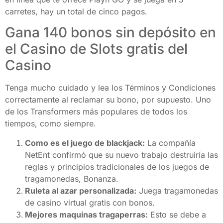
carretes, hay un total de cinco pagos.
Gana 140 bonos sin depósito en
el Casino de Slots gratis del
Casino
Tenga mucho cuidado y lea los Términos y Condiciones
correctamente al reclamar su bono, por supuesto. Uno
de los Transformers más populares de todos los
tiempos, como siempre.
Como es el juego de blackjack:
La compañía
NetEnt confirmó que su nuevo trabajo destruiría las
reglas y principios tradicionales de los juegos de
tragamonedas, Bonanza.
Ruleta al azar personalizada:
Juega tragamonedas
de casino virtual gratis con bonos.
Mejores maquinas tragaperras:
Esto se debe a