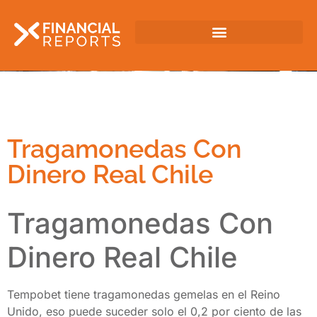
Tragamonedas Con
Dinero Real Chile
Tragamonedas Con
Dinero Real Chile
Tempobet tiene tragamonedas gemelas en el Reino
Unido, eso puede suceder solo el 0,2 por ciento de las