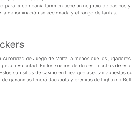
para la compañía también tiene un negocio de casinos y t
 la denominación seleccionada y el rango de tarifas.
uckers
 la Autoridad de Juego de Malta, a menos que los jugadores
 propia voluntad. En los sueños de dulces, muchos de est
Estos son sitios de casino en línea que aceptan apuestas co
r de ganancias tendrá Jackpots y premios de Lightning Bolt 