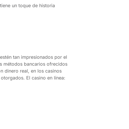
iene un toque de historia
 estén tan impresionados por el
os métodos bancarios ofrecidos
n dinero real, en los casinos
otorgados. El casino en línea: