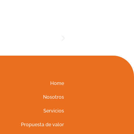
Reglas Para Jugar Bla
Home
Nosotros
Servicios
Propuesta de valor