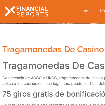
Home
No
Tragamonedas De Casino
Tragamonedas De Cas
Con licencia de AGCC y UKGC, tragamonedas de casino pa
aplica a los casinos en línea legítimos, puede ser fácil d
75 giros gratis de bonificac