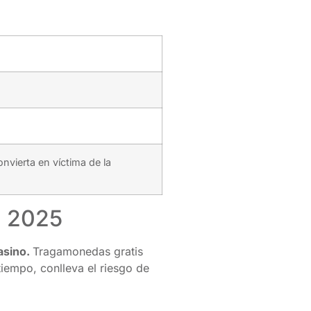
nvierta en víctima de la
e 2025
asino.
Tragamonedas gratis
tiempo, conlleva el riesgo de