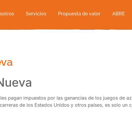
sotros
Servicios
Propuesta de valor
ABRE
eva
Nueva
les pagan impuestos por las ganancias de los juegos de a
s carreras de los Estados Unidos y otros países, es solo u