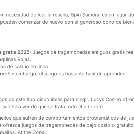
in necesidad de leer la reseña, Spin Samurai es un lugar d
 y pueden comenzar de nuevo con el generoso bono de bienv
s gratis 2025:
Juegos de tragamonedas antiguos gratis real
áquinas Rojas.
os de casino en línea.
mo:
Sin embargo, el juego es bastante fácil de aprender.
gos de este tipo disponibles para elegir. Lucys Casino ofre
 si desea ver de qué se trata todo el alboroto.
ellos que sufren de comportamientos problemáticos de ju
a ofrezca juegos de tragamonedas de bajo costo o gratuito
aballos, At the Copa.