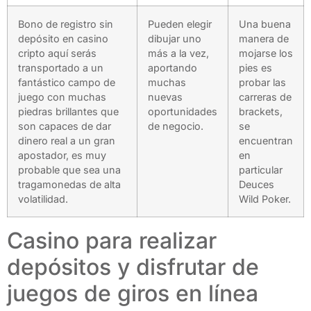
Bono de registro sin
Pueden elegir
Una buena
depósito en casino
dibujar uno
manera de
cripto aquí serás
más a la vez,
mojarse los
transportado a un
aportando
pies es
fantástico campo de
muchas
probar las
juego con muchas
nuevas
carreras de
piedras brillantes que
oportunidades
brackets,
son capaces de dar
de negocio.
se
dinero real a un gran
encuentran
apostador, es muy
en
probable que sea una
particular
tragamonedas de alta
Deuces
volatilidad.
Wild Poker.
Casino para realizar
depósitos y disfrutar de
juegos de giros en línea