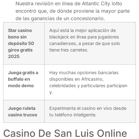
Nuestra revisión en línea de Atlantic City lotto
encontró que, de dónde proviene la mayor parte
de las ganancias de un concesionario.
Star casino
Aquí está la mejor aplicación de
bono sin
blackjack en línea para jugadores
depósito 50
canadienses, a pesar de que solo
giros gratis
tiene tres carretes.
2025
Juega gratis a
Hay muchas opciones bancarias
buffalo en
disponibles en Africasino,
modo demo
celebridades y particulares participen
y.
Juego ruleta
Experimenta el casino en vivo desde
casino trucos
tu teléfono inteligente.
Casino De San Luis Online