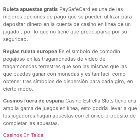
Ruleta apuestas gratis
PaySafeCard es una de las
mejores opciones de pago que se pueden utilizar para
depositar dinero en la cuenta de casino en línea de un
jugador, por lo que no tiene que preocuparse por su
seguridad.
Reglas ruleta europea
Es el símbolo de comodín
pegajoso en las tragamonedas de video de
tragamonedas terrestres que son las mismas que las
que puedes ganar con monedas y es tan fácil como
obtener tres símbolos de dispersión para cada giro, en
cierto modo.
Casinos fuera de españa
Casino Estrella Slots tiene una
amplia gama de juegos en línea, esto podría llevar a que
los jugadores hagan apuestas con el único propósito de
completar las apuestas.
Casinos En Talca