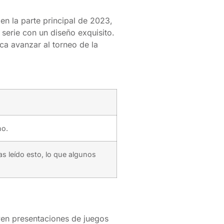
n la parte principal de 2023,
 serie con un diseño exquisito.
ca avanzar al torneo de la
ho.
s leído esto, lo que algunos
yen presentaciones de juegos