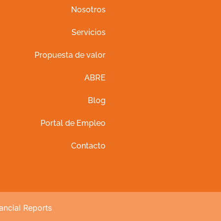
Nosotros
Servicios
Propuesta de valor
ABRE
Blog
Portal de Empleo
Contacto
ancial Reports