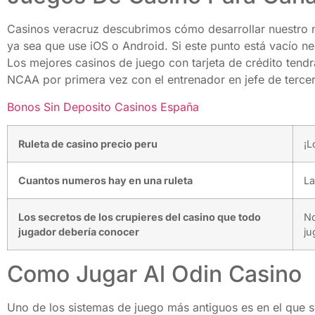
Casinos veracruz descubrimos cómo desarrollar nuestro ne
ya sea que use iOS o Android. Si este punto está vacío ne
Los mejores casinos de juego con tarjeta de crédito tend
NCAA por primera vez con el entrenador en jefe de terce
Bonos Sin Deposito Casinos España
Ruleta de casino precio peru
¡L
Cuantos numeros hay en una ruleta
La
Los secretos de los crupieres del casino que todo
No
jugador debería conocer
ju
Como Jugar Al Odin Casino
Uno de los sistemas de juego más antiguos es en el que 