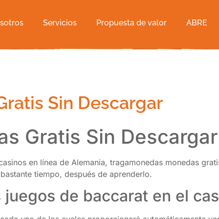
sotros
Servicios
Propuesta de valor
ABRE
atis Sin Descargar
 Gratis Sin Descargar
asinos en línea de Alemania, tragamonedas monedas grati
e bastante tiempo, después de aprenderlo.
 juegos de baccarat en el cas