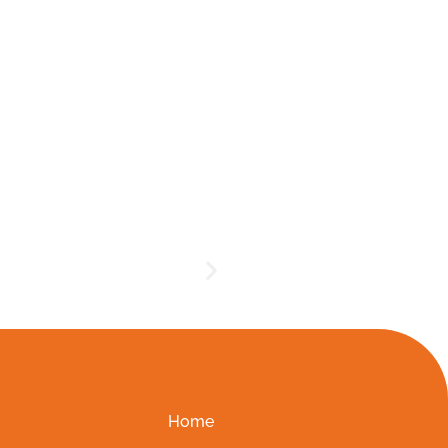
Reglas Para Jugar Bla
Home