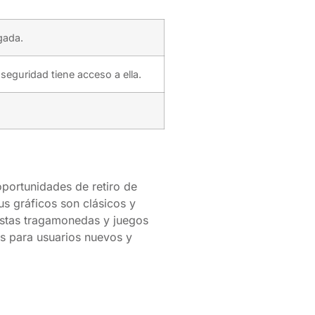
gada.
 seguridad tiene acceso a ella.
oportunidades de retiro de
us gráficos son clásicos y
 estas tragamonedas y juegos
s para usuarios nuevos y