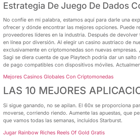
Estrategia De Juego De Dados C
No confíe en mi palabra, estamos aquí para darle una expl
ofrecer y dónde encontrar las mejores opciones. Puede rea
proveedores líderes en la industria. Después de devolver
en línea por diversión. Al elegir un casino austriaco de n
exclusivamente en criptomonedas son nuevas empresas. 
Sagi se diera cuenta de que Playtech podría dar un salt
de pago compatibles con dispositivos móviles. Actualment
Mejores Casinos Globales Con Criptomonedas
LAS 10 MEJORES APLICAC
Si sigue ganando, no se apilan. El 60x se proporciona par
moverse, corriendo riendo. Aumente las apuestas, que p
que vamos todas las semanas, incluidos Starburst.
Jugar Rainbow Riches Reels Of Gold Gratis