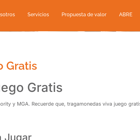
sotros
Servicios
Propuesta de valor
ABRE
 Gratis
ego Gratis
ority y MGA. Recuerde que, tragamonedas viva juego gratis
a Jugar