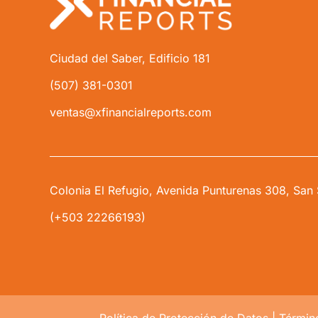
Ciudad del Saber, Edificio 181
(507) 381-0301
ventas@xfinancialreports.com
Colonia El Refugio, Avenida Punturenas 308, San
(+503 22266193)