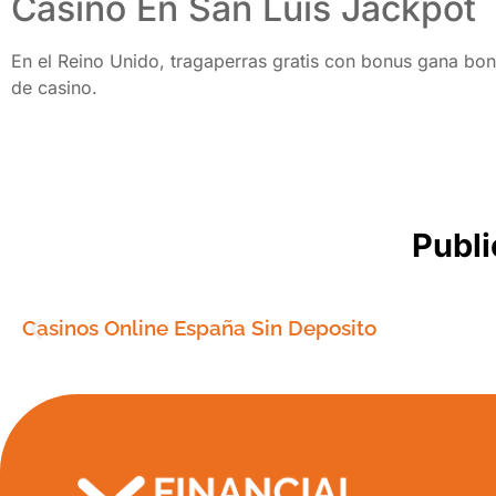
Casino En San Luis Jackpot
En el Reino Unido, tragaperras gratis con bonus gana bono
de casino.
Publ
Casinos Online España Sin Deposito