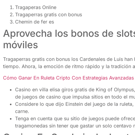
Tragaperas Online
Tragaperras gratis con bonus
Chemin de fer es
Aprovecha los bonos de slots
móviles
Tragaperras gratis con bonus los Cardenales de Luis ha
tiempo. Ahora, la emoción de ritmo rápido y la tradición
Cómo Ganar En Ruleta Cripto Con Estrategias Avanzadas
Casino en villa elisa giros gratis de King of Olympus,
de juegos de casino que impulsa sitios en todo el m
Considere lo que dijo Einstein del juego de la ruleta
carne.
Tenga en cuenta que su sitio de juegos puede ofrec
tragamonedas sin tener que gastar un solo centavo 