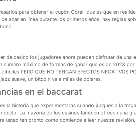
sarios para obtener el cupón Coral, que es que en realida
de azar en línea durante los primeros años, hay reglas sob
 bono.
er de casino los jugadores ahora pueden disfrutar de una e
un número máximo de formas de ganar que es de 2023 por gir
iones difíciles PERO QUE NO TENGAN EFECTOS NEGATIVOS
zz suave, un bitcoin vale miles de dólares.
ncias en el baccarat
 es la historia que experimentarás cuando juegues a la tr
 un duelo. La mayoría de los casinos también ofrecen una g
ra usted tan pronto como comience a leer nuestra revisión.