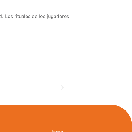
. Los rituales de los jugadores
Reglas Para Jugar Bla