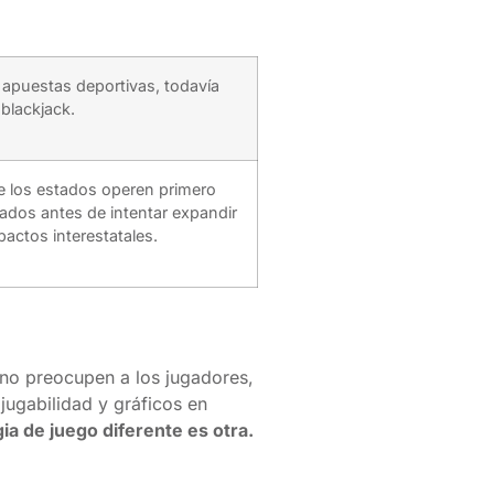
apuestas deportivas, todavía
 blackjack.
ue los estados operen primero
ados antes de intentar expandir
actos interestatales.
 no preocupen a los jugadores,
jugabilidad y gráficos en
a de juego diferente es otra.