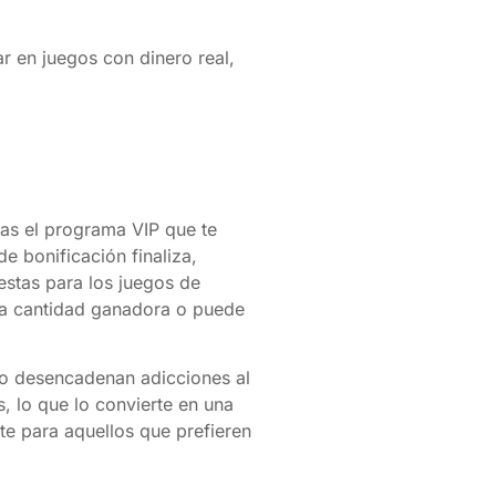
r en juegos con dinero real,
das el programa VIP que te
e bonificación finaliza,
estas para los juegos de
 la cantidad ganadora o puede
 no desencadenan adicciones al
, lo que lo convierte en una
e para aquellos que prefieren