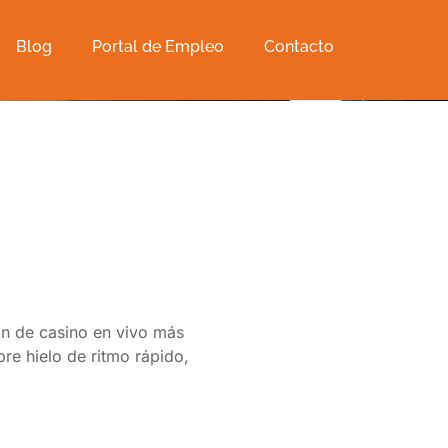
Blog
Portal de Empleo
Contacto
n de casino en vivo más
re hielo de ritmo rápido,