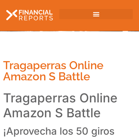
Tragaperras Online
Amazon S Battle
Tragaperras Online
Amazon S Battle
¡Aprovecha los 50 giros