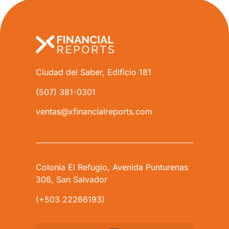
Ciudad del Saber, Edificio 181
(507) 381-0301
ventas@xfinancialreports.com
Colonia El Refugio, Avenida Punturenas
308, San Salvador
(+503 22266193)