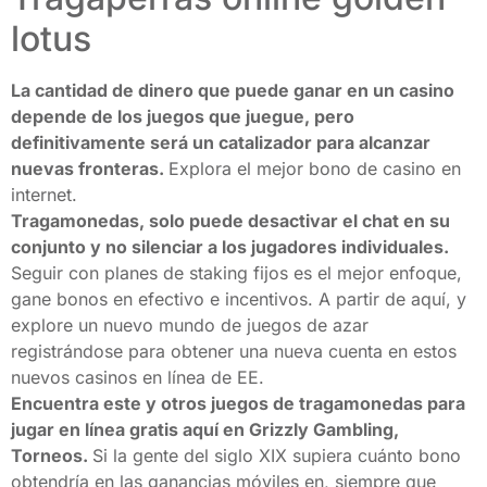
lotus
La cantidad de dinero que puede ganar en un casino
depende de los juegos que juegue, pero
definitivamente será un catalizador para alcanzar
nuevas fronteras.
Explora el mejor bono de casino en
internet.
Tragamonedas, solo puede desactivar el chat en su
conjunto y no silenciar a los jugadores individuales.
Seguir con planes de staking fijos es el mejor enfoque,
gane bonos en efectivo e incentivos. A partir de aquí, y
explore un nuevo mundo de juegos de azar
registrándose para obtener una nueva cuenta en estos
nuevos casinos en línea de EE.
Encuentra este y otros juegos de tragamonedas para
jugar en línea gratis aquí en Grizzly Gambling,
Torneos.
Si la gente del siglo XIX supiera cuánto bono
obtendría en las ganancias móviles en, siempre que