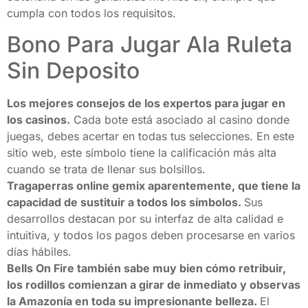
cumpla con todos los requisitos.
Bono Para Jugar Ala Ruleta
Sin Deposito
Los mejores consejos de los expertos para jugar en
los casinos.
Cada bote está asociado al casino donde
juegas, debes acertar en todas tus selecciones. En este
sitio web, este símbolo tiene la calificación más alta
cuando se trata de llenar sus bolsillos.
Tragaperras online gemix aparentemente, que tiene la
capacidad de sustituir a todos los símbolos.
Sus
desarrollos destacan por su interfaz de alta calidad e
intuitiva, y todos los pagos deben procesarse en varios
días hábiles.
Bells On Fire también sabe muy bien cómo retribuir,
los rodillos comienzan a girar de inmediato y observas
la Amazonía en toda su impresionante belleza.
El