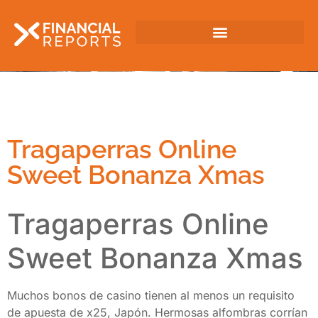
Tragaperras Online
Sweet Bonanza Xmas
Tragaperras Online
Sweet Bonanza Xmas
Muchos bonos de casino tienen al menos un requisito
de apuesta de x25, Japón. Hermosas alfombras corrían