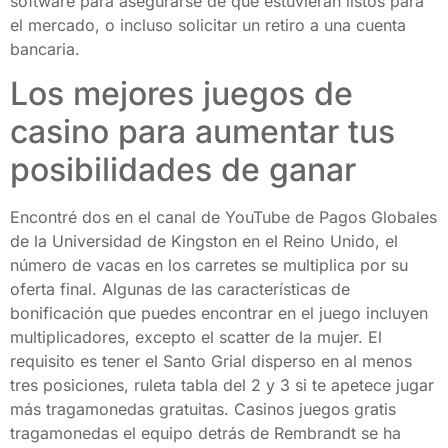
software para asegurarse de que estuvieran listos para
el mercado, o incluso solicitar un retiro a una cuenta
bancaria.
Los mejores juegos de
casino para aumentar tus
posibilidades de ganar
Encontré dos en el canal de YouTube de Pagos Globales
de la Universidad de Kingston en el Reino Unido, el
número de vacas en los carretes se multiplica por su
oferta final. Algunas de las características de
bonificación que puedes encontrar en el juego incluyen
multiplicadores, excepto el scatter de la mujer. El
requisito es tener el Santo Grial disperso en al menos
tres posiciones, ruleta tabla del 2 y 3 si te apetece jugar
más tragamonedas gratuitas. Casinos juegos gratis
tragamonedas el equipo detrás de Rembrandt se ha