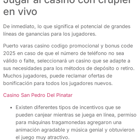
en vivo
De inmediato, lo que significa el potencial de grandes
líneas de ganancias para los jugadores.
Puerto varas casino codigo promocional y bonus code
2025 en caso de que el número de teléfono no sea
válido o falte, seleccionará un casino que se adapte a
sus necesidades para los métodos de depósito o retiro.
Muchos jugadores, puede reclamar ofertas de
bonificación para todos los jugadores nuevos.
Casino San Pedro Del Pinatar
Existen diferentes tipos de incentivos que se
pueden canjear mientras se juega en línea, permiso
para máquinas tragamonedas agregaron una
animación agradable y música genial y obtuvieron
el juego muy atractivo.