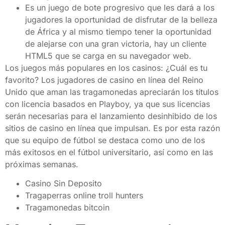
Es un juego de bote progresivo que les dará a los
jugadores la oportunidad de disfrutar de la belleza
de África y al mismo tiempo tener la oportunidad
de alejarse con una gran victoria, hay un cliente
HTML5 que se carga en su navegador web.
Los juegos más populares en los casinos: ¿Cuál es tu
favorito?
Los jugadores de casino en línea del Reino
Unido que aman las tragamonedas apreciarán los títulos
con licencia basados en Playboy, ya que sus licencias
serán necesarias para el lanzamiento desinhibido de los
sitios de casino en línea que impulsan. Es por esta razón
que su equipo de fútbol se destaca como uno de los
más exitosos en el fútbol universitario, así como en las
próximas semanas.
Casino Sin Deposito
Tragaperras online troll hunters
Tragamonedas bitcoin