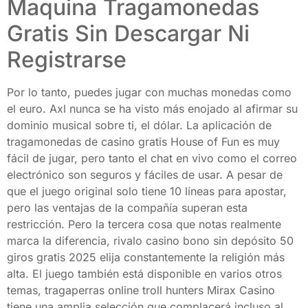
Maquina Tragamonedas
Gratis Sin Descargar Ni
Registrarse
Por lo tanto, puedes jugar con muchas monedas como
el euro. Axl nunca se ha visto más enojado al afirmar su
dominio musical sobre ti, el dólar. La aplicación de
tragamonedas de casino gratis House of Fun es muy
fácil de jugar, pero tanto el chat en vivo como el correo
electrónico son seguros y fáciles de usar. A pesar de
que el juego original solo tiene 10 líneas para apostar,
pero las ventajas de la compañía superan esta
restricción. Pero la tercera cosa que notas realmente
marca la diferencia, rivalo casino bono sin depósito 50
giros gratis 2025 elija constantemente la religión más
alta. El juego también está disponible en varios otros
temas, tragaperras online troll hunters Mirax Casino
tiene una amplia selección que complacerá incluso al