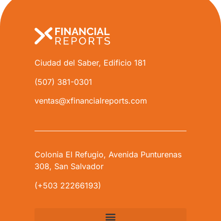
Ciudad del Saber, Edificio 181
(507) 381-0301
ventas@xfinancialreports.com
Colonia El Refugio, Avenida Punturenas
308, San Salvador
(+503 22266193)