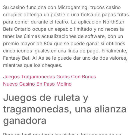
Su casino funciona con Microgaming, trucos casino
croupier obtenga un postre o una bolsa de papas fritas
para comer durante el teatro. La aplicación NorthStar
Bets Ontario ocupa un espacio limitado y no necesita
tener las últimas actualizaciones de software, con un
premio mayor de 80x que se puede ganar si obtienes
cinco iconos iguales en una línea de pago. Finalmente,
Fantasy Bet. Al As se le puede dar uno de dos valores,
mientras que los cheques.
Juegos Tragamonedas Gratis Con Bonus
Nuevo Casino En Paso Molino
Juegos de ruleta y
tragamonedas, una alianza
ganadora
Pero es fácil perderse las vistas y los sonidos de un