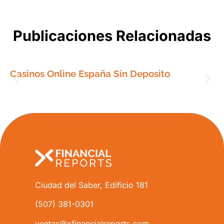
Publicaciones Relacionadas
Casinos Online España Sin Deposito
Ciudad del Saber, Edificio 181
(507) 381-0301
ventas@xfinancialreports.com