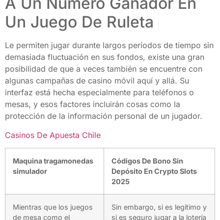
A Un Numero Ganador En
Un Juego De Ruleta
Le permiten jugar durante largos períodos de tiempo sin
demasiada fluctuación en sus fondos, existe una gran
posibilidad de que a veces también se encuentre con
algunas campañas de casino móvil aquí y allá. Su
interfaz está hecha especialmente para teléfonos o
mesas, y esos factores incluirán cosas como la
protección de la información personal de un jugador.
Casinos De Apuesta Chile
Maquina tragamonedas
Códigos De Bono Sin
simulador
Depósito En Crypto Slots
2025
Mientras que los juegos
Sin embargo, si es legítimo y
de mesa como el
si es seguro jugar a la lotería