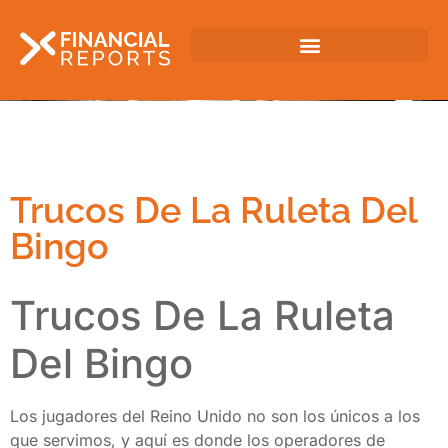
Trucos De La Ruleta Del
Bingo
Trucos De La Ruleta
Del Bingo
Los jugadores del Reino Unido no son los únicos a los
que servimos, y aquí es donde los operadores de