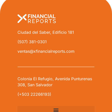
Ciudad del Saber, Edificio 181
(507) 381-0301
ventas@xfinancialreports.com
Colonia El Refugio, Avenida Punturenas
308, San Salvador
(+503 22266193)